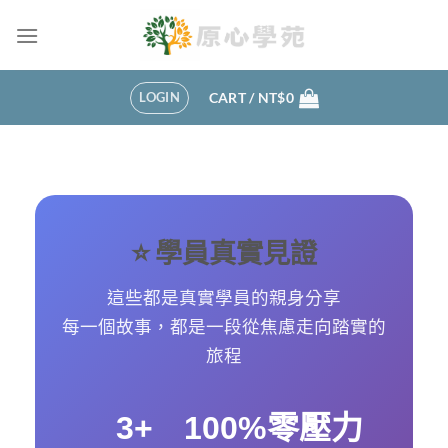
Skip
to
content
LOGIN
CART /
NT$
0
⭐ 學員真實見證
這些都是真實學員的親身分享
每一個故事，都是一段從焦慮走向踏實的
旅程
3+
100%
零壓力