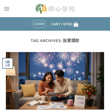
Skip
to
content
LOGIN
CART /
NT$
0
TAG ARCHIVES:
投資理財
08
2 月