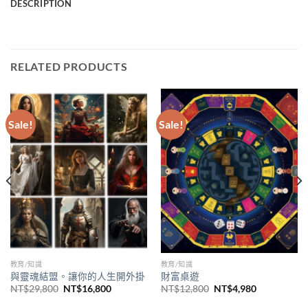
DESCRIPTION
RELATED PRODUCTS
Sale!
Sale!
教育/知識
教育/知識
與靈魂結盟。讓你的人生開外掛
財富桌遊
Original
Current
Original
Current
NT$
29,800
NT$
16,800
NT$
12,800
NT$
4,980
price
price
price
price
was:
is:
was:
is: