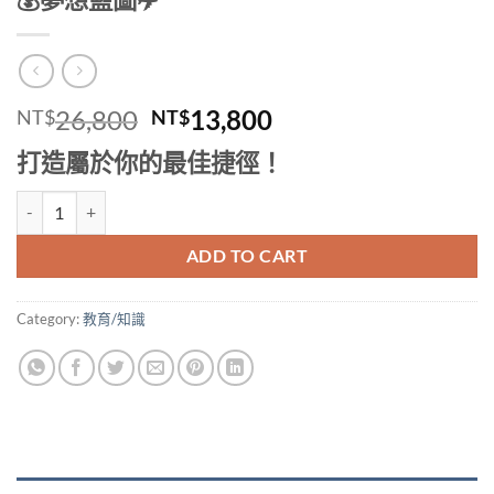
Original
Current
26,800
13,800
NT$
NT$
price
price
打造屬於你的最佳捷徑！
was:
is:
NT$26,800.
NT$13,800.
💰夢想藍圖✈️ quantity
ADD TO CART
Category:
教育/知識