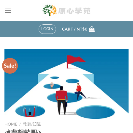
Skip
to
content
LOGIN
CART /
NT$
0
Sale!
HOME
/
教育/知識
💰夢想藍圖✈️