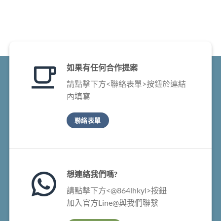
NT$29,800.
NT$16,800.
NT$12,800.
NT$4,980.
如果有任何合作提案
請點擊下方<聯絡表單>按鈕於連結
內填寫
聯絡表單
想連絡我們嗎?
請點擊下方<@864lhkyl>按鈕
加入官方Line@與我們聯繫