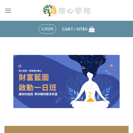
LOGIN
CART /
NT$
0