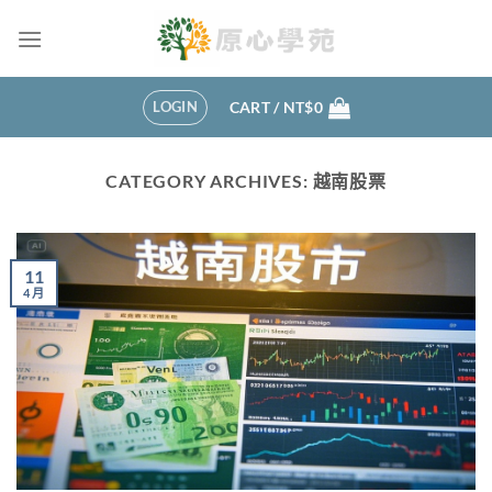
Skip
to
content
LOGIN
CART /
NT$
0
CATEGORY ARCHIVES:
越南股票
11
4 月