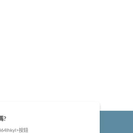
嗎?
4lhkyl>按鈕