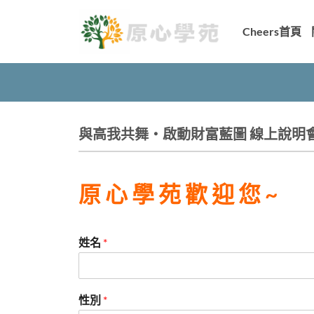
Skip
to
Cheers首頁
content
與高我共舞・啟動財富藍圖 線上說明
原 心 學 苑 歡 迎 您 ~
姓名
*
性別
*