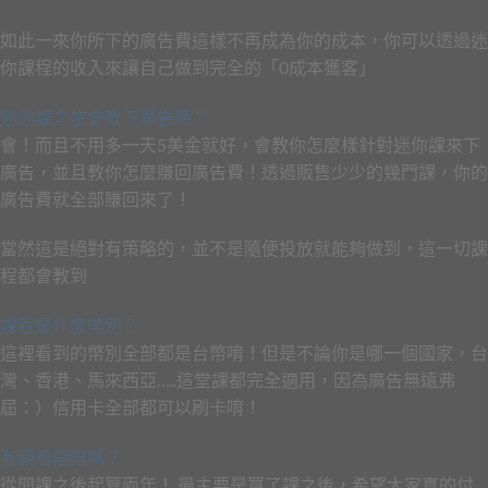
如此一來你所下的廣告費這樣不再成為你的成本，你可以透過迷
你課程的收入來讓自己做到完全的「0成本獲客」
迷你課之旅會教下廣告嗎？
會！而且不用多一天5美金就好，會教你怎麼樣針對迷你課來下
廣告，並且教你怎麼賺回廣告費！透過販售少少的幾門課，你的
廣告費就全部賺回來了！
當然這是絕對有策略的，並不是隨便投放就能夠做到，這一切課
程都會教到
課程是什麼幣別？
這裡看到的幣別全部都是台幣唷！但是不論你是哪一個國家，台
灣、香港、馬來西亞…..這堂課都完全適用，因為廣告無遠弗
屆：）信用卡全部都可以刷卡唷！
有觀看期限嗎？
從開課之後起算兩年！ 最主要是買了課之後，希望大家真的付