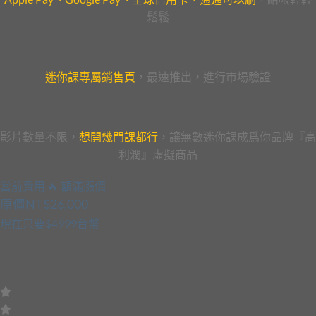
鬆鬆
迷你課專屬銷售頁
，最速推出，進行市場驗證
影片數量不限，
想開幾門課都行
，讓無數迷你課成爲你品牌『高
利潤』虛擬商品
當前費用 🔥 額滿漲價
原價NT$26,000
現在只要$4999台幣