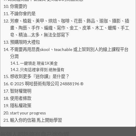
你需要的
不論你會的是
芳療、植栽、美甲、烘焙、咖啡、花藝、飾品、瑜珈、攝影、插
畫、陶藝、手作、編織、寫作、金工、皮革、木工、蠟燭、手工
皂、精油….太多，無法全部寫下
預購限時大禮包
不需要再用昂貴skool、teachable 或上架到別人的線上課程平台
分潤
一鍵領走 現省1K美金
只有這裡拿得到 絕無僅有
想收到更多『迷你課』是什麼？
© 2025 啊哈藝術有限公司 24888196 ®
智財權聲明
使用者條款
隱私權政策
start your progress
輸入你的信箱 馬上開始學習
每個人都該擁有自己迷你課