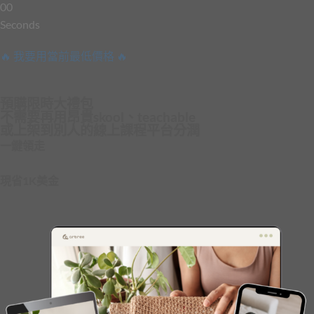
0
0
Seconds
🔥 我要用當前最低價格 🔥
預購限時大禮包
不需要再用昂貴skool、teachable
或上架到別人的線上課程平台分潤
一鍵領走
現省1K美金