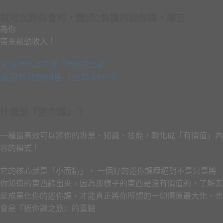
就可以將你會的，變成0負擔的迷你課，讓它
為你
帶
來
被
動
收
入
！
🚀 我想馬上打造『迷你線上課』
這週就啟動銷售（台幣 $4999）
什麼是『迷你課』？
一種最高效可以將你的專業、知識、技能，轉化成「有價值」內
容的模式！
它的核心就是「小而精」， 一個好的迷你課程絕對不是只是將
你知道的東西錄出來，因為那樣子的東西是沒有價值的，了解怎
麼成果化你的迷你課，才能真正將你所謂的一切價值最大化，也
會是『迷你課之旅』的重點