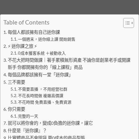
Table of Contents
每個人都該擁有自己迷你課
一個週末，迷你線上課 開始銷售
⚡️ 迷你課之旅 ⚡️
0成本獲客系統 ＋被動收入
不花大把時間做課｜著手累積無形資產 不論你是創業老手或開課
新手 你都開擁有你的「線上課程」商品
每個品牌都該擁有一堂「迷你課」
三不需要
不需要直播 ，不用經營社群
不花長時間做 複雜高價課
不花時間 免費直播、免費資源
你只需要
完整的一天
就可以將你會的，變成0負擔的迷你課，讓它
什麼是『迷你課』？
比實體商品不會囤貨 更0成本的商品型態