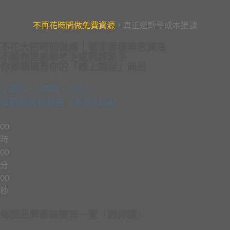
不再花時間做免費資源
，真正運轉零成本獲課
不花大把時間做課｜著手累積無形資產
不論你是創業老手或開課新手
你都開擁有你的「線上課程」商品
⏰ 跳脫一份時間一份收入
這週就啟動銷售（美金$166）
0
0
時
0
0
分
0
0
秒
每個品牌都該擁有一堂「迷你課」