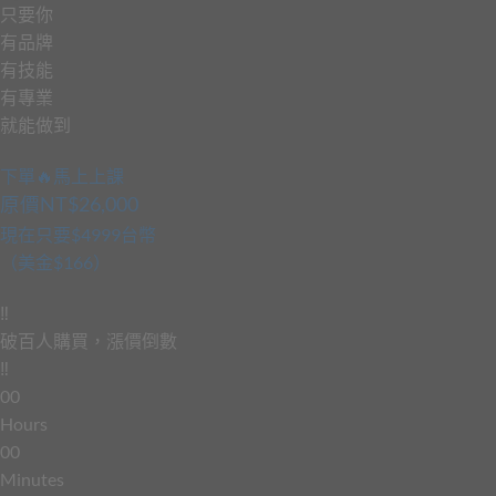
只要你
有
品
牌
有
技
能
有
專
業
就能做到
下單🔥馬上上課
原價NT$26,000
現在只要$4999台幣
（美金$166）
‼️
破
百
人
購
買
，
漲
價
倒
數
‼️
0
0
Hours
0
0
Minutes