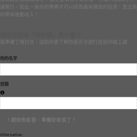
諸實行，如此一來你的學費才可以成為最有價值的投資！真正為
你帶來被動收入！
想收到更多『迷你課』是什麼？
我準備了幾封信，協助你更了解你是否合適打造迷你線上課
你的名字
信箱
！趕快告訴我，準備好收信了！
Alternative: