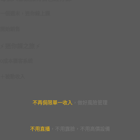
一個週末，迷你線上課
開始銷售
⚡️ 迷你課之旅 ⚡️
0成本獲客系統
＋被動收入
不再侷限單一收入
，做好風險管理
不用直播
，不用露臉，不用高價設備