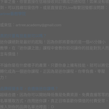
下單之後，你會直接在信箱接收到訂購成功通知信！如果沒有收
到，可以找尋垃圾信件，或是直接官方Line聯繫冠螢都沒問題：
artree藝樹學院
或來信：artree.academy@gmail.com
真的只要有技能就可以嗎？
迷你課絕對是最好的起點！因為你即將要做的是一個45分鐘小
教學，在『迷你課之旅』課程中會教你如何讓你的技能對別人而
言有價值！
不論你是在什麼樣子的產業，只要你身上擁有技能，就可以將它
轉化成為一個迷你課程，正因為是迷你課程，你零負擔，零壓
力！
品牌經營多年，合適做迷你課嗎？
超級合適，因為你可以開始降低像是免費資源、免費直播等等的
名單獲取方式，改用迷你課，真正召喚喜歡你價值的付費受眾，
進入到你的品牌名單池裡面：Ｄ