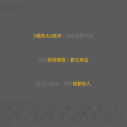
你需要的
0風險＆0成本
，開始實驗市場
擁有
無限複製，數位商品
將自己會的，轉為
被動收入
不論你會的是
芳療、植栽、美甲、烘焙、咖啡、花藝、飾品、瑜
珈、攝影、插畫、陶藝、手作、編織、寫作、金工、
皮革、木工、蠟燭、手工皂、精油….太多，無法全部
寫下