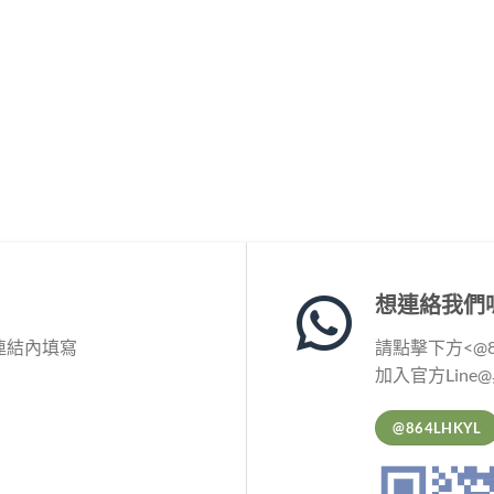
想連絡我們
連結內填寫
請點擊下方<@86
加入官方Line
@864LHKYL