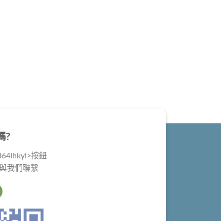
嗎?
4lhkyl>按鈕
@與我們聯繫