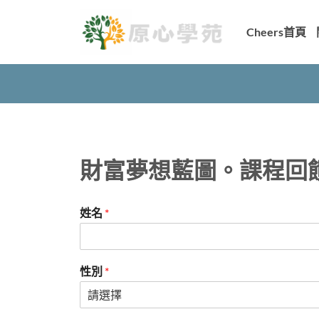
Skip
to
Cheers首頁
content
財富夢想藍圖。課程回
姓名
*
性別
*