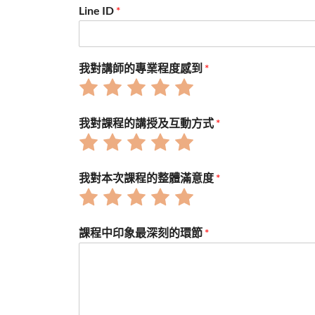
Line ID
*
我對講師的專業程度感到
*
Rate
Rate
Rate
Rate
Rate
1
2
3
4
5
out
out
out
out
out
我對課程的講授及互動方式
*
of
of
of
of
of
Rate
Rate
Rate
Rate
Rate
5
5
5
5
5
1
2
3
4
5
out
out
out
out
out
我對本次課程的整體滿意度
*
of
of
of
of
of
Rate
Rate
Rate
Rate
Rate
5
5
5
5
5
1
2
3
4
5
out
out
out
out
out
課程中印象最深刻的環節
*
of
of
of
of
of
5
5
5
5
5