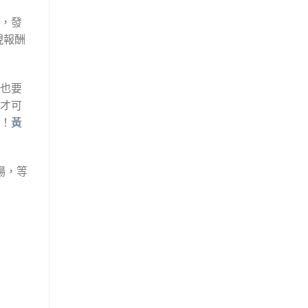
，發
現報酬
也要
才可
！
黃
場，等