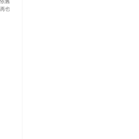
依舊
再也