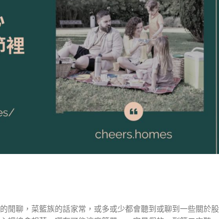
間的閒聊，菜籃族的話家常，或多或少都會聽到或聊到一些關於