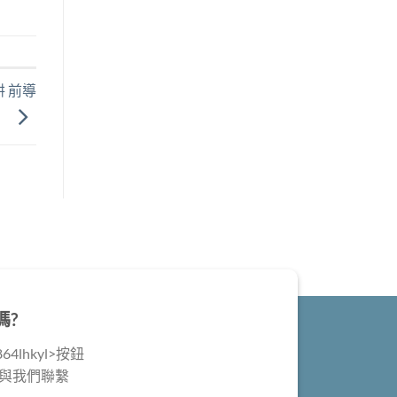
 前導
嗎?
4lhkyl>按鈕
@與我們聯繫