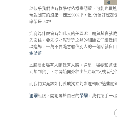
於似乎我們也有樣學樣依樣畫葫蘆，可能也買進
現報酬真的沒錯一樣是50%耶，但..偏偏好運
率卻是-50%…
究竟為什麼會有如此大的差異呢，魔鬼其實就藏
先忍住，要先從財報等等之類的細節去仔細做研
以進場，千萬不要隨意聽信別人的一句話就盲目
金儲蓄
⚠️股票市場有人賺就有人賠，這是一場零和遊戲
到想到貨了，才開始向外釋出訊息呢?又或者他
而我們究竟該如何養成獨立判斷邏輯呢?這些關
瀧躍
無限，開創屬於自己的
榮耀
，我們攜手一起