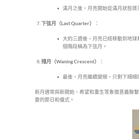
滿月之後，月亮開始從滿月狀態逐
下弦月（Last Quarter
）
：
大約三週後，月亮已經移動到地球
個階段稱為下弦月。
殘月（Waning Crescent
）
：
最後，月亮繼續變暗，只剩下細細
新月通常與新開始、希望和重生等象徵意義聯繫
要的節日和儀式。