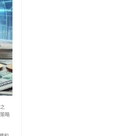
之
策略
標和