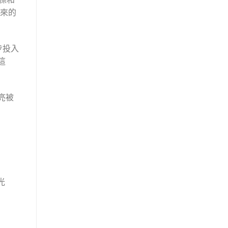
來的
步投入
這
亮被
光