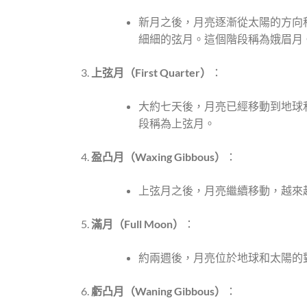
新月之後，月亮逐漸從太陽的方向
細細的弦月。這個階段稱為娥眉月
上弦月（First Quarter
）
：
大約七天後，月亮已經移動到地球
段稱為上弦月。
盈凸月（Waxing Gibbous
）
：
上弦月之後，月亮繼續移動，越來
滿月（Full Moon
）
：
約兩週後，月亮位於地球和太陽的
虧凸月（Waning Gibbous
）
：