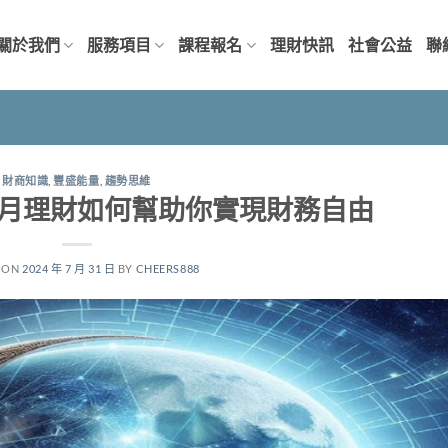
關於我們
服務項目
課程報名
理財快訊
社會公益
聯
財商知識
,
豐盛能量
,
趨勢思維
月理財如何幫助你實現財務自由
 ON
2024 年 7 月 31 日
BY
CHEERS888