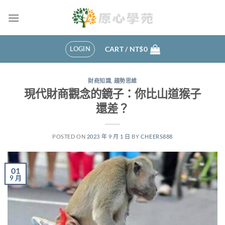
Skip
to
content
LOGIN
CART /
NT$
0
財商知識
,
趨勢思維
現代財商觀念的鏡子：你比山道猴子
還差？
POSTED ON
2023 年 9 月 1 日
BY
CHEERS888
01
9 月