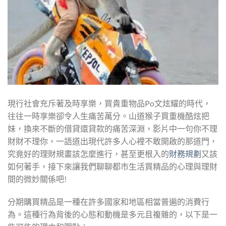
現行社會充斥著及時享樂，買貴重物品Po文炫耀的時代，
往往一時享樂卻令人生痛苦萬分。山道猴子買重機酷炫把
妹，換來不斷的借貸還貸款的痛苦深淵，影片中一句你不理
財財不理你，一語道出現代許多人心裡不敢開啟的那道門，
究竟好的理財規畫該怎麼進行，甚至更根入的
財務規劃
又該
如何著手，接下來讓我們聊聊都市生活買精品的心理與理財
間的微妙關係吧!
分期購買精品是一種在許多國家和地區相當普遍的消費行
為。這種行為背後的心態和動機是多元且複雜的，以下是一