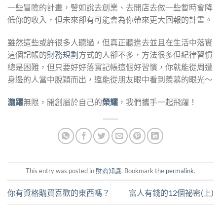
一些冒險的計畫，譬如說去創業、去開店去做一些暫時會降
低你的收入，但未來卻有可能會為你帶來更大回報的計畫。
雖然這些或許很多人聽過，但真正聽進去並且在生活中落實
這個記帳的
財務規劃
方式的人卻不多，方法很多但紀律習慣
總是困難，但只要好好落實記帳這個好習慣，你就能從周遭
身邊的人當中脫穎而出，還能從朋友眼中看到羨慕的眼光～
瀧躍
無限，開創屬於自己的
榮耀
，我們攜手一起飛躍！
This entry was posted in
財商知識
. Bookmark the
permalink
.
你有資格購買喜歡的東西嗎？
富人有錢的12個祕密(上)