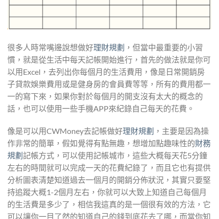
很多人時常嘴邊說想做好
理財規劃
，但當中最重要的小習
慣，就是從生活中每天記帳開始進行，首先的做法就是你可
以用Excel，去列出你每個月的生活費用，像是日常開銷房
子貸款娛樂費用或是健身房的會員費等等，所有的費用都一
一的寫下來，如果你對於每個月的開支沒有太大的概念的
話，也可以使用一些手機APP來紀錄自己每天的花費。
像是可以用CWMoney去記帳做好
理財規劃
，主要是因為操
作非常的簡單，假如覺得有點無趣，想增加點趣味性的
財務
規劃
記帳方式，可以使用記帳城市，這些大概每天花5分鐘
左右的時間就可以完成一天的花費紀錄了，而且它也有提供
分析圖表清楚知道過去一個月的開銷分佈狀況，其實只要堅
持追蹤大概1-2個月左右，你就可以大致上知道自己每個月
的生活費是多少了，相信我這真的是一個很有效的方法，它
可以讓你一目了然的知道自己的錢到底花去了哪，而當你知