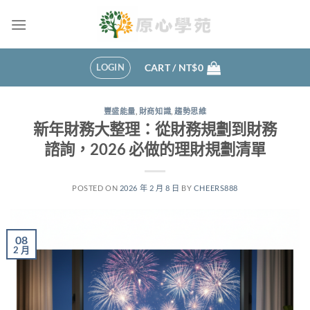
Skip
to
content
LOGIN
CART /
NT$
0
豐盛能量
,
財商知識
,
趨勢思維
新年財務大整理：從財務規劃到財務
諮詢，2026 必做的理財規劃清單
POSTED ON
2026 年 2 月 8 日
BY
CHEERS888
08
2 月