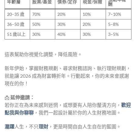
年齡層
股票/基金
債券/定存
現金/保險
酬
20–35 歲
70%
20%
10%
7–10%
36–50 歲
50%
30%
20%
5–8%
51 歲以上
30%
40%
30%
3–5%
這表幫助你視覺化調整，降低風險。
新年伊始，掌握財務規劃、尋求財務諮詢、執行理財規劃，
就能讓 2026 成為財富轉折年。行動起來，你的未來會感謝
現在的你！
📩
延伸邀請：
若你正在為未來感到迷惘，或想要有人陪你釐清方向，
歡迎
點我與你聊聊
，我們一起設計屬於你的人生財務地圖。
瀧躍
人生，不只
理財
，更是時間自由人生自在的藍圖。