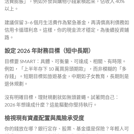
活費膨脹」，例如外食與購物小錢累積起來，佔收入 40%
以上。
建議保留 3–6 個月生活費作為緊急基金，再清償高利債務如
信用卡循環利息。這樣，你的現金流才穩定，為後續投資鋪
路。
設定 2026 年財務目標（短中長期）
目標要 SMART：具體、可衡量、可達成、相關、有時限。
例如，「上半年存下 10 萬買房頭期款」，而非模糊的「多
存錢」。短期目標如旅遊基金，中期如子女教育，長期則是
退休規劃。
沒有明確目標，理財規劃就如無頭蒼蠅。試著問自己：
2026 年想達成什麼？這能驅動你堅持執行。
檢視現有資產配置與風險承受度
你的錢放在哪？銀行定存、股票、基金還是保險？年輕人可