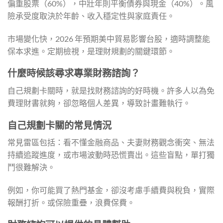
偏重股票（60%），中壯年則平衡債券與現金（40%）。風
險承受度取決於年齡、收入穩定性與家庭責任。
市場變化快，2026 年預期美中貿易影響台股，適時調整能
保本求進。定期檢視，是理財規劃的關鍵環節。
什麼時候該尋求專業財務諮詢？
自己規劃卡關時，就是找財務諮詢的好時機。許多人以為免
費理財書就夠，卻忽略個人差異，導致計畫難執行。
自己規劃卡關的常見情況
常見雷區包括：看不懂金融商品、夫妻財務觀念衝突、無法
持續追蹤進度，或市場波動時恐慌賣出。這些盲點，單打獨
鬥很難解決。
例如，你可能買了熱門基金，卻沒考慮手續費與稅負，實際
報酬打折。或保險重疊，浪費保費。