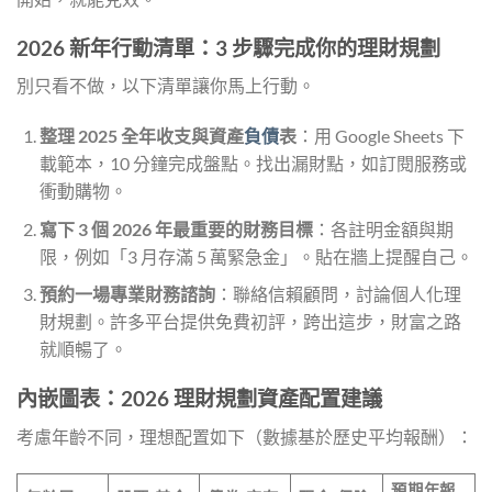
2026 新年行動清單：3 步驟完成你的理財規劃
別只看不做，以下清單讓你馬上行動。
整理 2025 全年收支與資產
負債
表
：用 Google Sheets 下
載範本，10 分鐘完成盤點。找出漏財點，如訂閱服務或
衝動購物。
寫下 3 個 2026 年最重要的財務目標
：各註明金額與期
限，例如「3 月存滿 5 萬緊急金」。貼在牆上提醒自己。
預約一場專業財務諮詢
：聯絡信賴顧問，討論個人化理
財規劃。許多平台提供免費初評，跨出這步，財富之路
就順暢了。
內嵌圖表：2026 理財規劃資產配置建議
考慮年齡不同，理想配置如下（數據基於歷史平均報酬）：
預期年報