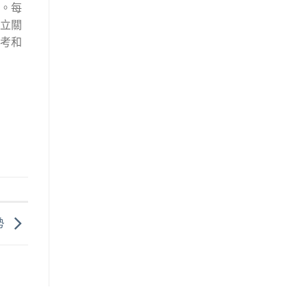
。每
立關
考和
勢