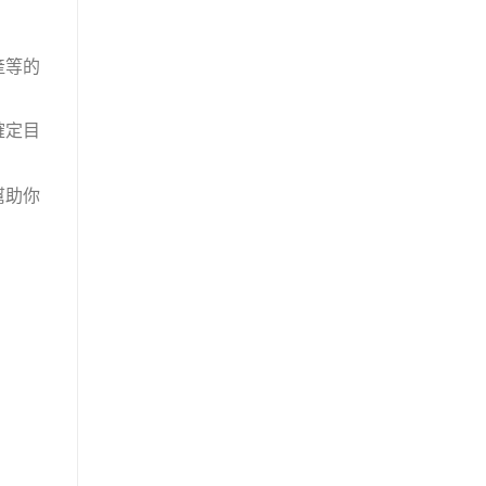
產等的
確定目
幫助你
。