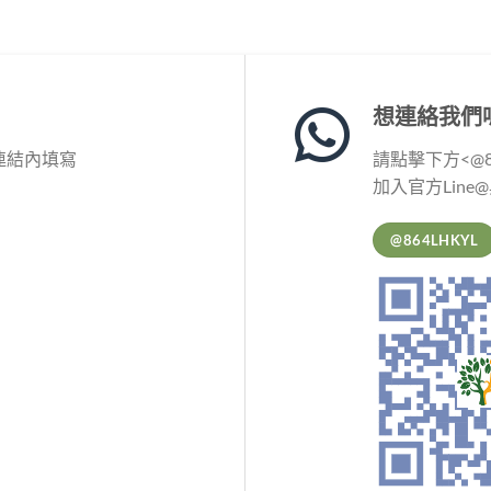
想連絡我們
連結內填寫
請點擊下方<@86
加入官方Line
@864LHKYL