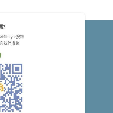
嗎?
4lhkyl>按鈕
@與我們聯繫