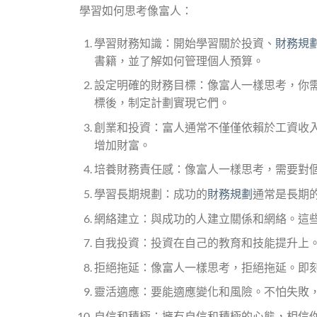
學習如何思考像富人：
學習財務知識：開始學習關於投資、
財務規
書籍，並了解如何管理個人預算。
設定明確的財務目標：像富人一樣思考，你
標後，制定計劃實現它們。
創業和投資：富人通常不僅僅依賴於工資收
增加財富。
培養財務責任感：像富人一樣思考，需要對
學習長期規劃：成功的
財務規劃
通常是長期
網絡建立：與成功的人建立關係和網絡。這
自我投資：投資在自己的教育和技能提升上
拒絕拖延：像富人一樣思考，拒絕拖延。即刻
靈活適應：要能適應變化和風險。不怕失敗
自信和積極：擁有自信和積極的心態，相信