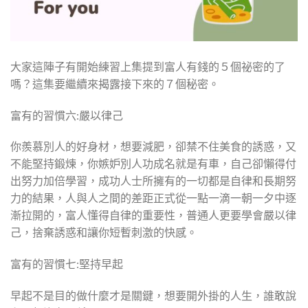
大家這陣子有開始練習上集提到富人有錢的５個祕密的了
嗎？這集要繼續來揭露接下來的７個秘密。
富有的習慣六:嚴以律己
你羨慕別人的好身材，想要減肥，卻禁不住美食的誘惑，又
不能堅持鍛煉，你嫉妒別人功成名就是有車，自己卻懶得付
出努力加倍學習，成功人士所擁有的一切都是自律和長期努
力的結果，人與人之間的差距正式從一點一滴一朝一夕中逐
漸拉開的，富人懂得自律的重要性，普通人更要學會嚴以律
己，捨棄誘惑和讓你短暫刺激的快感。
富有的習慣七:堅持早起
早起不是目的做什麼才是關鍵，想要開外掛的人生，誰敢說