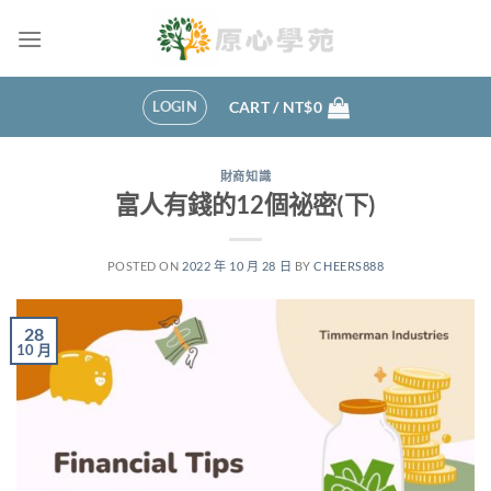
Skip
to
content
LOGIN
CART /
NT$
0
財商知識
富人有錢的12個祕密(下)
POSTED ON
2022 年 10 月 28 日
BY
CHEERS888
28
10 月