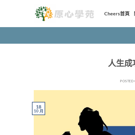
Skip
to
Cheers首頁
content
人生成
POSTED
18
10 月