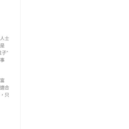
人士
是
子”
事
富
適合
，只