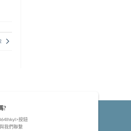
金
嗎?
4lhkyl>按鈕
@與我們聯繫