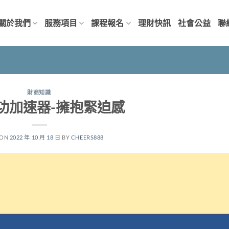
關於我們
服務項目
課程報名
理財快訊
社會公益
聯
財商知識
功加速器-擁抱緊迫感
 ON
2022 年 10 月 18 日
BY
CHEERS888